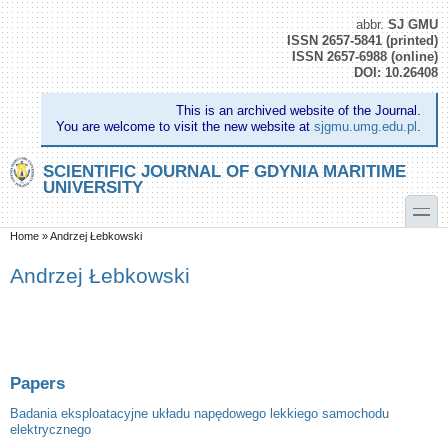
Skip to main content
Skip to search
abbr.
SJ GMU
ISSN 2657-5841 (printed)
ISSN 2657-6988 (online)
DOI: 10.26408
This is an archived website of the Journal.
You are welcome to visit the new website at
sjgmu.umg.edu.pl
.
SCIENTIFIC JOURNAL OF GDYNIA MARITIME
UNIVERSITY
toggle
You are here
Home
»
Andrzej Łebkowski
Andrzej Łebkowski
Papers
Badania eksploatacyjne układu napędowego lekkiego samochodu
elektrycznego