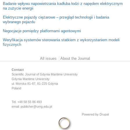
Badanie wpływu napowietrzania kadłuba łodzi z napędem elektrycznym
na zużycie energii
Elektryczne pojazdy ciężarowe – przegląd technologii i badania
wybranego pojazdu
Negocjacje pomiędzy platformami agentowymi
Weryfikacja systemów sterowania statkiem z wykorzystaniem modeli
fizycznych
Main menu
All issues
About the Journal
Contact
Scientific Journal of Gdynia Maritime University
Gdynia Maritime University
ul. Morska 81-87, 81-225 Gdynia
Poland
Tel. +48 58 55 86 493
email:
publisher@umg.edu.pl
Powered by
Drupal