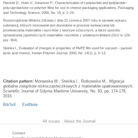
Plackett D., Holm V., Johansen P., Characterization of l-polylactide and lpolylactide–
polycaprolactone co-polymer films for use in cheese-packaging applications, Packaging
and Technology Science, 2006, No. 19, p. 1–24.
Rozporządzenie Ministra Zdrowia z dnia 22 czerwca 2007 roku w sprawie wykazu
substancji, których stosowanie jest dozwolone w procesie wytwarzania lub
przetwarzania materiałów i wyro-bów z tworzyw sztucznych, a także sposobu
sprawdzania zgodności tych materiałów i wyrobów z ustalonymi limitami (DzU nr 129,
poz. 904).
Steinka I., Evaluation of changes in properties of PA/PE film used for vacuum – packed
lactic acid cheese, Iranian Polymer Journal, 2005, No. 14(1), p. 5–13.
Citation pattern:
Morawska M., Steinka I., Rutkowska M.,
Migracja
globalna związków niskocząsteczkowych z materiałów opakowaniowych
,
Scientific Journal of Gdynia Maritime University, No. 93, pp. 174-178,
2016
BibTeX
EndNote
Main menu
All issues
About the Journal
Contact
Scientific Journal of Gdynia Maritime University