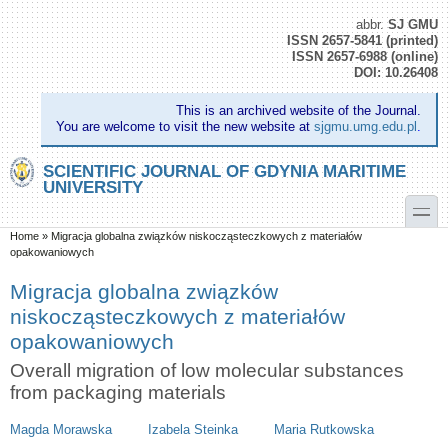
Skip to main content
Skip to search
abbr.
SJ GMU
ISSN 2657-5841 (printed)
ISSN 2657-6988 (online)
DOI: 10.26408
This is an archived website of the Journal.
You are welcome to visit the new website at
sjgmu.umg.edu.pl
.
SCIENTIFIC JOURNAL OF GDYNIA MARITIME
UNIVERSITY
toggle
You are here
Home
»
Migracja globalna związków niskocząsteczkowych z materiałów
opakowaniowych
Migracja globalna związków
niskocząsteczkowych z materiałów
opakowaniowych
Overall migration of low molecular substances
from packaging materials
Magda Morawska
Izabela Steinka
Maria Rutkowska