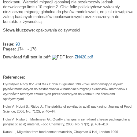
izooktanu. Wartości migracji globalnej nie przekroczyły jednak
dozwolonego limitu 10 mg/dm2. Obie folie polilaktydowe wykazały
nieznaczną migrację globalną do płynów modelowych, co jest niewątpliwą
zaletą badanych materiałów opakowaniowych przeznaczonych do
kontaktu z żywnością.
Słowa kluczowe:
opakowania do żywności
Issue:
93
Pages:
174
178
Download full text in pdf:
ZN420.pdf
References:
Dyrektywa Rady 85/572/EWG z dnia 19 grudnia 1985 roku ustanawiająca wykaz
płynów modelowych do zastosowania w badaniach migracji składników materiałów i
wyrobów z tworzyw sztucznych przeznaczonych do kontaktu ze środkami
spożywczymi.
Holm V., Ndoni S., Risbo J., The stability of poly(lactic acid) packaging, Journal of Food
Science, 2006, No. 71(2), p. 40–44.
Holm V., Risbo J., Mortensen G., Quality changes in semi-hard cheese packaged in a
poly(lactic acid) material, Food Chemistry, 2006, No. 97(3), p. 401–410.
Katan L., Migration from food contact materials, Chapman & Hal, London 1996.