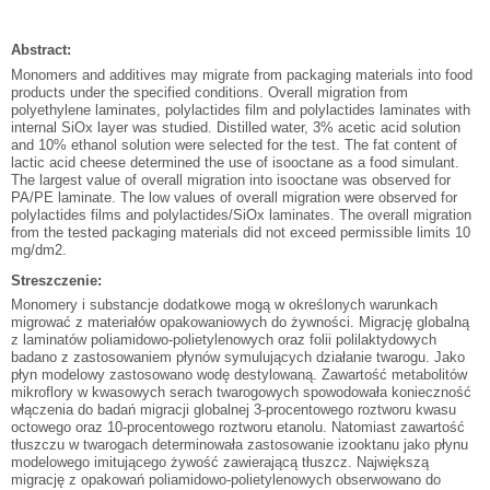
Abstract:
Monomers and additives may migrate from packaging materials into food
products under the specified conditions. Overall migration from
polyethylene laminates, polylactides film and polylactides laminates with
internal SiOx layer was studied. Distilled water, 3% acetic acid solution
and 10% ethanol solution were selected for the test. The fat content of
lactic acid cheese determined the use of isooctane as a food simulant.
The largest value of overall migration into isooctane was observed for
PA/PE laminate. The low values of overall migration were observed for
polylactides films and polylactides/SiOx laminates. The overall migration
from the tested packaging materials did not exceed permissible limits 10
mg/dm2.
Streszczenie:
Monomery i substancje dodatkowe mogą w określonych warunkach
migrować z materiałów opakowaniowych do żywności. Migrację globalną
z laminatów poliamidowo-polietylenowych oraz folii polilaktydowych
badano z zastosowaniem płynów symulujących działanie twarogu. Jako
płyn modelowy zastosowano wodę destylowaną. Zawartość metabolitów
mikroflory w kwasowych serach twarogowych spowodowała konieczność
włączenia do badań migracji globalnej 3-procentowego roztworu kwasu
octowego oraz 10-procentowego roztworu etanolu. Natomiast zawartość
tłuszczu w twarogach determinowała zastosowanie izooktanu jako płynu
modelowego imitującego żywość zawierającą tłuszcz. Największą
migrację z opakowań poliamidowo-polietylenowych obserwowano do