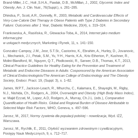
Brand-Miller, J.C., Holt ,S.H.A., Pawlak, D.B., McMillan, J., 2002,
Glycemic Index and
Obesity
, Am. J. Clin. Nutr., 76(Suppl.), s. 281–285.
Dhindsa, P., Scott, A.R., Donnelly, R., 2003,
Metabolic and Cardiovascular Effects of
Very-Low-Calorie Diet Therapy in Obese Patients with Type 2 Diabetes in Secondary
Failure: Outcomes after 1 Year
, Diabetic Medicine, 20(4), s. 319–324.
Frankowska, A., Rasińska, R., Głowacka-Toba, A., 2014,
Internet jako medium
informacyjne
w usługach medycznych
, Marketing i Rynek, 11, s. 141–150.
Gonzalez-Campoy, J.M., Jeor, S.T.St., Castorino, K., Ebrahim, A., Hurley, D., Jovanovic,
L., Mechanick, J.I., Petak, S.M., Yu, Y-H., Harris, K.A., Kris-Etherton, P., Kushner, R.,
Molini-Blandford, M., Nguyen, Q.T., Plodkowski, R., Sarwer, D.B., Thomas, K.T., 2013,
Clinical Practice Guidelines for Healthy Eating for the Prevention and Treatment of
Metabolic and Endocrine Diseases in Adults: Cosponsored by the American Association
of Clinical Endocrinologists/The American College of Endocrinology and The Obesity
Society
, Endocr. Pract. 19, (Suppl. 3), s. 1–82.
James, W.P.T., Jackson-Leach, R., Mhurchu, C., Kalamara, E., Shayeghi, M., Rigby,
N.J., Nishida, Ch., Rodgers, A., 2004,
Overweight and Obesity (High Body Mass Index),
w: Majid Ezzati, M., Lopez, A.D, Rodgers, A., Murray, Ch.J.L. (eds.),
Comparative
Quantification of Health Risks. Global and Regional Burden of Disease Attributable to
Selected Major Risk Factors
, WHO, Geneva, s. 497–596.
Jarosz, M., 2017,
Normy żywienia dla populacji polskiej – nowelizacja
, Wyd. IŻŻ,
Warszawa.
Jarosz, M., Rychlik, E., 2011,
Otyłość wyzwaniem zdrowotnym i cywilizacyjnym
,
Postępy Nauk Medycznych, 9, s. 712–717.