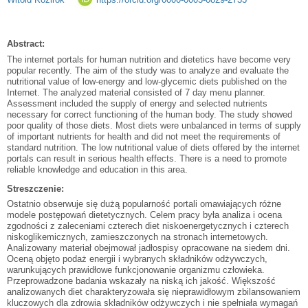
Abstract:
The internet portals for human nutrition and dietetics have become very
popular recently. The aim of the study was to analyze and evaluate the
nutritional value of low-energy and low-glycemic diets published on the
Internet. The analyzed material consisted of 7 day menu planner.
Assessment included the supply of energy and selected nutrients
necessary for correct functioning of the human body. The study showed
poor quality of those diets. Most diets were unbalanced in terms of supply
of important nutrients for health and did not meet the requirements of
standard nutrition. The low nutritional value of diets offered by the internet
portals can result in serious health effects. There is a need to promote
reliable knowledge and education in this area.
Streszczenie:
Ostatnio obserwuje się dużą popularność portali omawiających różne
modele postępowań dietetycznych. Celem pracy była analiza i ocena
zgodności z zaleceniami czterech diet niskoenergetycznych i czterech
niskoglikemicznych, zamieszczonych na stronach internetowych.
Analizowany materiał obejmował jadłospisy opracowane na siedem dni.
Oceną objęto podaż energii i wybranych składników odżywczych,
warunkujących prawidłowe funkcjonowanie organizmu człowieka.
Przeprowadzone badania wskazały na niską ich jakość. Większość
analizowanych diet charakteryzowała się nieprawidłowym zbilansowaniem
kluczowych dla zdrowia składników odżywczych i nie spełniała wymagań