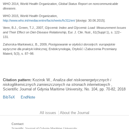
WHO 2014, World Health Organization,
Global Status Report on noncommunicable
diseases
.
WHO 2015, World Health Organization,
http://www.who.int/mediacentre/factsheets/fs311/en/
[dostęp: 30.06.2015].
Venn, B.J., Green, T.J., 2007,
Glycemic Index and Glycemic Load: Measurement Issues
and Their Effect on Diet-Disease Relationship
, Eur. J. Clin. Nutr., 61(Suppl 1), s. 122–
131.
Zahorska-Markiewicz, B., 2009,
Postępowanie w otyłości dorosłych: europejskie
wytyczne dla praktyki klinicznej
, Endokrynologia, Otyłość i Zaburzenia Przemiany
Materii, 5(3), s. 87–98.
Citation pattern:
Kozirok W.,
Analiza diet niskoenergetycznych i
niskoglikemicznych zamieszczonych na stronach internetowych
,
Scientific Journal of Gdynia Maritime University, No. 104, pp. 70-82, 2018
BibTeX
EndNote
Main menu
All issues
About the Journal
Contact
Scientific Journal of Gdynia Maritime University