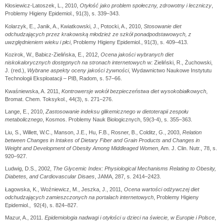
Kłosiewicz-Latoszek, L., 2010,
Otyłość jako problem społeczny, zdrowotny i leczniczy
,
Problemy Higieny Epidemiol., 91(3), s. 339–343.
Kolarzyk, E., Janik, A., Kwiatkowski, J., Potocki, A., 2010,
Stosowanie diet
odchudzających przez krakowską młodzież ze szkół ponadpodstawowych, z
uwzględnieniem wieku i płci
, Problemy Higieny Epidemiol., 91(3), s. 409–413.
Kozirok, W., Babicz-Zielińska, E., 2012,
Ocena jakości wybranych diet
niskokalorycznych dostępnych na stronach internetowych
w: Zieliński, R., Żuchowski,
J. (red.),
Wybrane aspekty oceny jakości żywności
, Wydawnictwo Naukowe Instytutu
Technologii Eksploatacji – PIB, Radom, s. 57–66.
Kwaśniewska, A. 2011,
Kontrowersje wokół bezpieczeństwa diet wysokobiałkowych
,
Bromat. Chem. Toksykol., 44(3), s. 271–276.
Lange, E., 2010,
Zastosowanie indeksu glikemicznego w dietoterapii zespołu
metabolicznego
, Kosmos. Problemy Nauk Biologicznych, 59(3-4), s. 355–363.
Liu, S., Willett, W.C., Manson, J.E., Hu, F.B., Rosner, B., Colditz, G., 2003,
Relation
between Changes in Intakes of Dietary Fiber and Grain Products and Changes in
Weight and Development of Obesity Among Middleaged Women
, Am. J. Clin. Nutr., 78, s.
920–927.
Ludwig, D.S., 2002,
The Glycemic Index: Physiological Mechanisms Relating to Obesity,
Diabetes, and Cardiovascular Disaes
, JAMA, 287, s. 2414–2423.
Łagowska, K., Woźniewicz, M., Jeszka, J., 2011,
Ocena wartości odżywczej diet
odchudzających zamieszczonych na portalach internetowych
, Problemy Higieny
Epidemiol., 92(4), s. 824–827.
Mazur, A., 2011.
Epidemiologia nadwagi i otyłości u dzieci na świecie, w Europie i Polsce
,