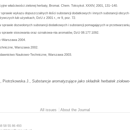
yjne właściwości zielonej herbaty, Bromat. Chem. Toksykol. XXXIV, 2001, 131–140.
 w sprawie wykazu dopuszczalnych ilości substancji dodatkowych i innych substancji obc
ywczych lub używkach, DzU z 2001 r., nr 9, poz. 72.
 w sprawie dozwolonych substancji dodatkowych i substancji pomagających w przetwarzaniu, 
 w sprawie stosowania oraz oznakowa-nia aromatów, DzU 08.177.1092.
na–Warszawa 2004.
echniczne, Warszawa 2002.
Wydawnictwo Naukowo-Techniczne, Warszawa 2003.
, Piotrzkowska J.,
Substancje aromatyzujące jako składnik herbatek ziołow
All issues
About the Journal
48 58 55 86 493