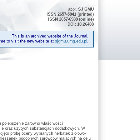
abbr.
SJ GMU
ISSN 2657-5841 (printed)
ISSN 2657-6988 (online)
DOI: 10.26408
This is an archived website of the Journal.
me to visit the new website at
sjgmu.umg.edu.pl
.
u polepszenie zarówno właściwości
zie oraz użytych substancjach dodatkowych. W
jęto próbę oceny wybranych herbatek ziołowo-
 mieszanek podobnych surowców mających na celu