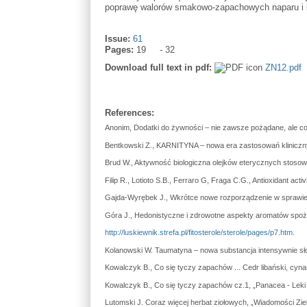
poprawę walorów smakowo-zapachowych naparu i ks
Issue:
61
Pages:
19
32
Download full text in pdf:
ZN12.pdf
References:
Anonim, Dodatki do żywności – nie zawsze pożądane, ale c
Bentkowski Z., KARNITYNA – nowa era zastosowań klinicz
Brud W., Aktywność biologiczna olejków eterycznych stos
Filip R., Lotioto S.B., Ferraro G, Fraga C.G., Antioxidant act
Gajda-Wyrębek J., Wkrótce nowe rozporządzenie w sprawie 
Góra J., Hedonistyczne i zdrowotne aspekty aromatów spoży
http://luskiewnik.strefa.pl/fitosterole/sterole/pages/p7.htm
.
Kolanowski W. Taumatyna – nowa substancja intensywnie sło
Kowalczyk B., Co się tyczy zapachów ... Cedr libański, cynam
Kowalczyk B., Co się tyczy zapachów cz.1, „Panacea - Leki z
Lutomski J. Coraz więcej herbat ziołowych, „Wiadomości Ziela