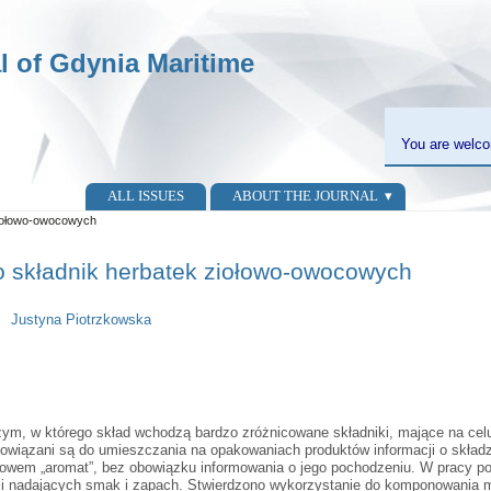
al of Gdynia Maritime
You are welco
ALL ISSUES
ABOUT THE JOURNAL
ziołowo-owocowych
o składnik herbatek ziołowo-owocowych
Justyna Piotrzkowska
m, w którego skład wchodzą bardzo zróżnicowane składniki, mające na cel
bowiązani są do umieszczania na opakowaniach produktów informacji o skład
em „aromat”, bez obowiązku informowania o jego pochodzeniu. W pracy pod
i nadających smak i zapach. Stwierdzono wykorzystanie do komponowania