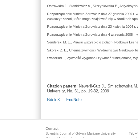
Ostrowska J., Stankiewicz A., Skrzydlewska E., Antyoksydac
Rozporządzenie Ministra Zdrowia z dnia 27 grudnia 2000 r.
zanieczyszczeń, które mogą znajdować się w środkach spoż
Rozporządzenie Ministra Zdrowia z dnia 23 kwietnia 2004 r.
Rozporządzenie Ministra Zdrowia z dnia 4 września 2008 r.
Senderski M. E., Prawie wszystko o ziołach, Podkowa Leś
Sikorski Z. E., Chemia żywności, Wydawnictwo Naukowo-T
Świderski F., Żywność wygodna i żywność funkcjonalna, 
Citation pattern:
Newerli-Guz J., Śmiechowska M.
University, No. 61, pp. 19-32, 2009
BibTeX
EndNote
Main menu
Contact
Scientific Journal of Gdynia Maritime University
Tel. +