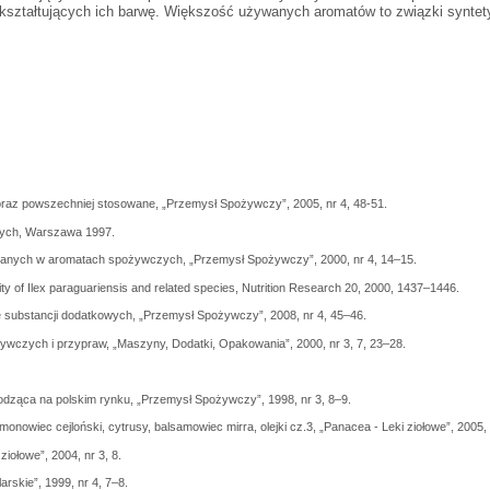
ztałtujących ich barwę. Większość używanych aromatów to związki syntetyc
oraz powszechniej stosowane, „Przemysł Spożywczy”, 2005, nr 4, 48-51.
nych, Warszawa 1997.
owanych w aromatach spożywczych, „Przemysł Spożywczy”, 2000, nr 4, 14–15.
ivity of Ilex paraguariensis and related species, Nutrition Research 20, 2000, 1437–1446.
substancji dodatkowych, „Przemysł Spożywczy”, 2008, nr 4, 45–46.
wczych i przypraw, „Maszyny, Dodatki, Opakowania”, 2000, nr 3, 7, 23–28.
dząca na polskim rynku, „Przemysł Spożywczy”, 1998, nr 3, 8–9.
onowiec cejloński, cytrusy, balsamowiec mirra, olejki cz.3, „Panacea - Leki ziołowe”, 2005, 
iołowe”, 2004, nr 3, 8.
rskie”, 1999, nr 4, 7–8.