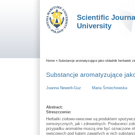
Skip to main content
Skip to search
Scientific Journ
University
Main menu
You are here
Home
»
Substancje aromatyzujące jako składnik herbatek 
Substancje aromatyzujące jak
Joanna Newerli-Guz
Maria Śmiechowska
Abstract:
Streszczenie:
Herbatki ziołowo-owocowe są produktem spożywczy
sensorycznych, jak i zdrowotnych. Producenci zo
przypadku aromatów muszą one być oznaczone słow
owocowych pod kątem zawartych w nich substancj