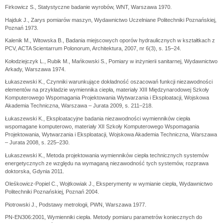
Firkowicz S., Statystyczne badanie wyrobów, WNT, Warszawa 1970.
Hajduk J., Zarys pomiarów maszyn, Wydawnictwo Uczelniane Politechniki Poznańskiej,
Poznań 1973.
Kalenik M., Witowska B., Badania miejscowych oporów hydraulicznych w kształtkach z
PCV, ACTA Scientarrum Polonorum, Architektura, 2007, nr 6(3), s. 15–24.
Kołodziejczyk L., Rubik M., Mańkowski S., Pomiary w inżynierii sanitarnej, Wydawnictwo
Arkady, Warszawa 1974.
Łukaszewski K., Czynniki warunkujące dokładność oszacowań funkcji niezawodności
elementów na przykładzie wymiennika ciepła, materiały XIII Międzynarodowej Szkoły
Komputerowego Wspomagania Projektowania Wytwarzania i Eksploatacji, Wojskowa
Akademia Techniczna, Warszawa – Jurata 2009, s. 211–218.
Łukaszewski K., Eksploatacyjne badania niezawodności wymienników ciepła
wspomagane komputerowo, materiały XII Szkoły Komputerowego Wspomagania
Projektowania, Wytwarzania i Eksploatacji, Wojskowa Akademia Techniczna, Warszawa
– Jurata 2008, s. 225–230.
Łukaszewski K., Metoda projektowania wymienników ciepła technicznych systemów
energetycznych ze względu na wymaganą niezawodność tych systemów, rozprawa
doktorska, Gdynia 2011.
Oleśkowicz-Popiel C., Wojtkowiak J., Eksperymenty w wymianie ciepła, Wydawnictwo
Politechniki Poznańskiej, Poznań 2004.
Piotrowski J., Podstawy metrologii, PWN, Warszawa 1977.
PN-EN306:2001, Wymienniki ciepła. Metody pomiaru parametrów koniecznych do