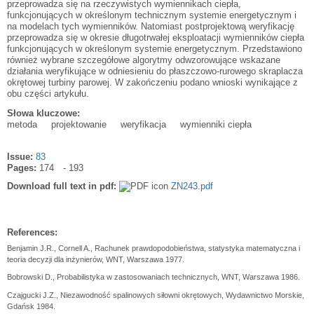
przeprowadza się na rzeczywistych wymiennikach ciepła,
funkcjonujących w określonym technicznym systemie energetycznym i
na modelach tych wymienników. Natomiast postprojektową weryfikację
przeprowadza się w okresie długotrwałej eksploatacji wymienników ciepła
funkcjonujących w określonym systemie energetycznym. Przedstawiono
również wybrane szczegółowe algorytmy odwzorowujące wskazane
działania weryfikujące w odniesieniu do płaszczowo-rurowego skraplacza
okrętowej turbiny parowej. W zakończeniu podano wnioski wynikające z
obu części artykułu.
Słowa kluczowe:
metoda
projektowanie
weryfikacja
wymienniki ciepła
Issue:
83
Pages:
174
193
Download full text in pdf:
ZN243.pdf
References:
Benjamin J.R., Cornell A., Rachunek prawdopodobieństwa, statystyka matematyczna i
teoria decyzji dla inżynierów, WNT, Warszawa 1977.
Bobrowski D., Probabilistyka w zastosowaniach technicznych, WNT, Warszawa 1986.
Czajgucki J.Z., Niezawodność spalinowych siłowni okrętowych, Wydawnictwo Morskie,
Gdańsk 1984.