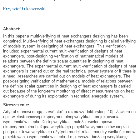
Krzysztof Łukaszewski
Abstract:
In this paper a multi-verifying of heat exchangers designing has been
contained. Multi-verifying of heat exchangers designing is called verifying
of models system in designing of heat exchangers. This verification
includes: experimental current multi-verification of designs of heat
exchangers, post-designing verification of mathematical models of
relations between the definite scalar quantities in designing of heat
exchangers. The experimental current multi-verification of designs of heat
exchangers is carried out on the real technical power system or if there is
a need, researches are carried out on models of heat exchangers. The
post-designing verification of mathematical models of relations between
the definite scalar quantities in designing of heat exchangers is carried
out because of the long-term monitoring of direct measurements on heat
exchangers of during its exploitation in technical energetic system.
Streszczenie:
Artykuł stanowi drugą część skrótu rozprawy doktorskiej [10]. Zawiera on
opis wielostopniowej eksperymentalnej weryfikacji projektowania
wymienników ciepła. Do tej weryfikacji należą: wieloetapowa
eksperymentalna bieżąca weryfikacja projektów wymienników ciepła i
postprojektowa weryfikacja użytych modeli relacji między wielkościami w
projektowaniu wymienników ciepła. Tę pierwszą, bieżącą weryfikację