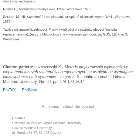
obliczania wydajności.
Romer E., Miernictwo przemysłowe, PWN, Warszawa 1970.
Sztarski M., Niezawodność i eksploatacja urządzeń elektronicznych, WKiŁ, Warszawa
1972.
Tablice minimalnej liczebności. Próbki i wielkości przedziałów ufności (metoda
reprezentacyjna),Zeszyty Metodologiczne – materiały pomocnicze, GUS, 1967, nr 3,
Warszawa.
Citation pattern:
Łukaszewski K.,
Metoda projektowania wymienników
ciepła technicznych systemów energetycznych ze względu na wymaganą
niezawodność tych systemów – część 2
, Scientific Journal of Gdynia
Maritime University, No. 83, pp. 174-193, 2014
BibTeX
EndNote
Main menu
All issues
About the Journal
Contact
Scientific Journal of Gdynia Maritime University
Gdynia Maritime University
ul. Morska 81-87, 81-225 Gdynia