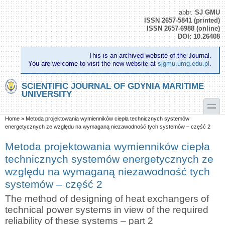
Skip to main content
Skip to search
abbr.
SJ GMU
ISSN 2657-5841 (printed)
ISSN 2657-6988 (online)
DOI: 10.26408
This is an archived website of the Journal.
You are welcome to visit the new website at
sjgmu.umg.edu.pl
.
SCIENTIFIC JOURNAL OF GDYNIA MARITIME
UNIVERSITY
toggle
You are here
Home
»
Metoda projektowania wymienników ciepła technicznych systemów
energetycznych ze względu na wymaganą niezawodność tych systemów – część 2
Metoda projektowania wymienników ciepła
technicznych systemów energetycznych ze
względu na wymaganą niezawodność tych
systemów – część 2
The method of designing of heat exchangers of
technical power systems in view of the required
reliability of these systems – part 2